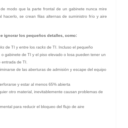
n de modo que la parte frontal de un gabinete nunca mire
l hacerlo, se crean filas alternas de suministro frío y aire
ue ignorar los pequeños detalles, como:
cks
de TI y entre los
racks
de TI. Incluso el pequeño
e o gabinete de TI y el piso elevado o losa pueden tener un
e entrada de TI.
liminarse de las aberturas de admisión y escape del equipo
perforarse y estar al menos 65% abierta
lquier otro material, inevitablemente causan problemas de
ntal para reducir el bloqueo del flujo de aire